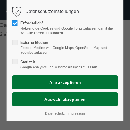
Menu
Datenschutzeinstellungen
Erforderlich*
Das Laden von OpenStreetMap wurde nicht erlaubt. Bitte
Notwendige Cookies und Google Fonts zulassen damit die
Website korrekt funktioniert
ändern Sie die
Datenschutz-Einstellungen
Externe Medien
Externe Medien wie Google Maps, OpenStreetMap und
Youtube zulassen
Statistik
Google Analytics und Matomo Analytics zulassen
Datenschutz
Impressum